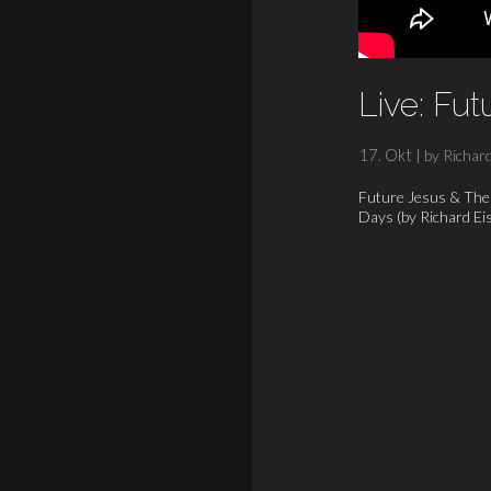
Live: Fut
17. Okt
| by
Richar
Future Jesus & The 
Days (by Richard E