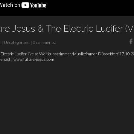
ure Jesus & The Electric Lucifer (V
d
|
Uncategorized
|
0 comments:
Electric Lucifer live at Weltkunstzimmer/Musikzimmer Düsseldorf 17.10.2
isenach) www.future-jesus.com