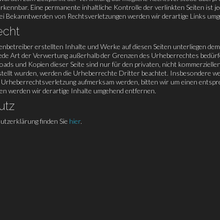
erkennbar. Eine permanente inhaltliche Kontrolle der verlinkten Seiten is
Bei Bekanntwerden von Rechtsverletzungen werden wir derartige Links um
echt
tenbetreiber erstellten Inhalte und Werke auf diesen Seiten unterliegen dem
jede Art der Verwertung außerhalb der Grenzen des Urheberrechtes bedürfe
oads und Kopien dieser Seite sind nur für den privaten, nicht kommerziellen 
tellt wurden, werden die Urheberrechte Dritter beachtet. Insbesondere werd
e Urheberrechtsverletzung aufmerksam werden, bitten wir um einen entsp
en werden wir derartige Inhalte umgehend entfernen.
utz
tzerklärung finden Sie
hier
.