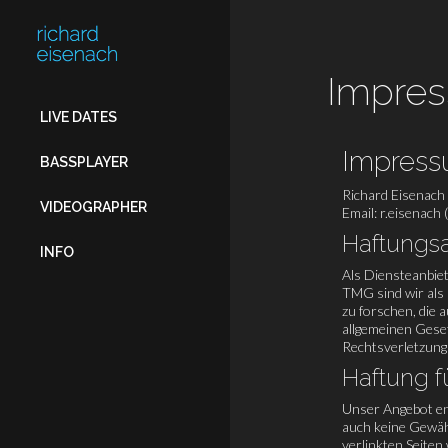
FOR:
Impre
LIVE DATES
Impres
BASSPLAYER
Richard Eisenach
VIDEOGRAPHER
Email: r.eisenach 
Haftungsa
INFO
Als Diensteanbiet
TMG sind wir als
zu forschen, die 
allgemeinen Geset
Rechtsverletzung
Haftung f
Unser Angebot ent
auch keine Gewähr
verlinkten Seiten