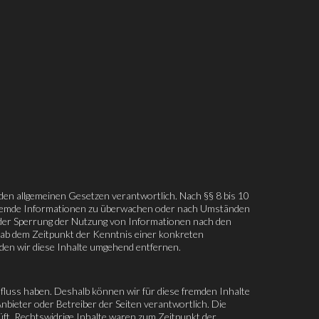
 den allgemeinen Gesetzen verantwortlich. Nach §§ 8 bis 10
te fremde Informationen zu überwachen oder nach Umständen
g oder Sperrung der Nutzung von Informationen nach den
t ab dem Zeitpunkt der Kenntnis einer konkreten
en wir diese Inhalte umgehend entfernen.
nfluss haben. Deshalb können wir für diese fremden Inhalte
Anbieter oder Betreiber der Seiten verantwortlich. Die
ft. Rechtswidrige Inhalte waren zum Zeitpunkt der