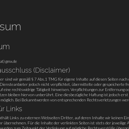
ssum
sum
(at) gmx.de
usschluss (Disclaimer)
er sind wir gemäß § 7 Abs.1 TMG für eigene Inhalte auf diesen Seiten nach
 Diensteanbieter jedoch nicht verpflichtet, übermittelte oder gespeicher
auf eine rechtswidrige Tätigkeit hinweisen. Verpflichtungen zur Entfernun
zen bleiben hiervon unberührt. Eine diesbezügliche Haftung ist jedoch ers
 möglich. Bei Bekanntwerden von entsprechenden Rechtsverletzungen werd
ür Links
hält Links zu externen Webseiten Dritter, auf deren Inhalte wir keinen Ei
 übernehmen. Für die Inhalte der verlinkten Seiten ist stets der jeweilige 
 wurden zum Zeitpunkt der Verlinkung auf mögliche Rechtsverstöße überprü